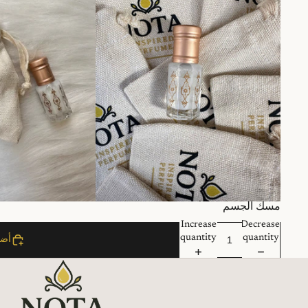
عرض
مسك الجسم
Increase
Decrease
quantity
quantity
أضف