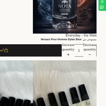
عرض
Everyday - for Him
مستوحى من:
Versace Pour Homme Dylan Blue
Increase
Decrease
quantity
quantity
أضف