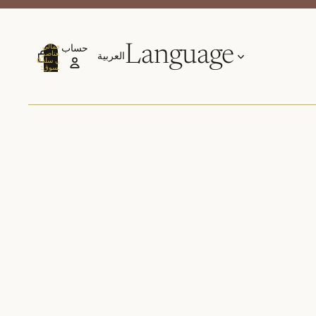
Language
حساب
إجمالي
العناصر
في سلة
0
التسوق:
0