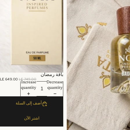
عرض
باقة رمضان
LE 649.00
LE 749.00
Increase
Decrease
quantity
quantity
أضف إلى السلة
اشتر الآن