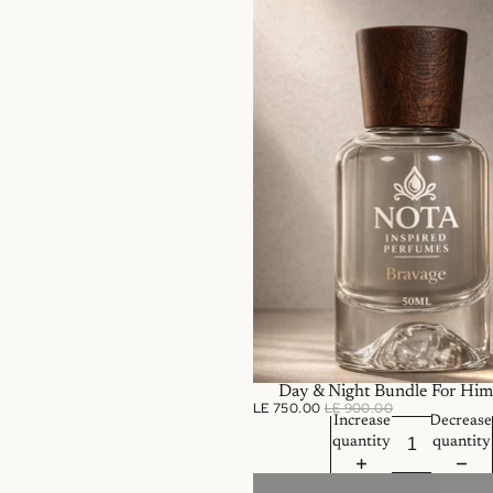
D
LE 7