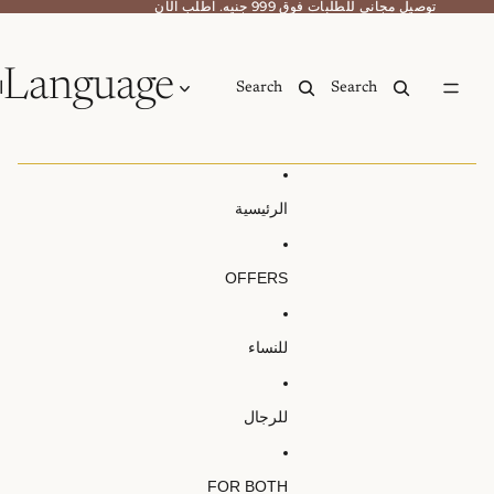
لآن
لآن
Language
حساب
حساب
إجمالي
العناصر
Search
في سلة
0
التسوق:
0
الرئيسية
OFFERS
للنساء
للرجال
FOR BOTH