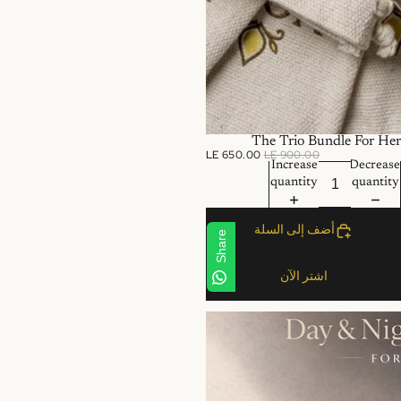
LE 6
Share